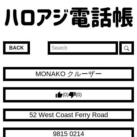
BACK
MONAKO クルーザー
(0)
(0)
52 West Coast Ferry Road
9815 0214