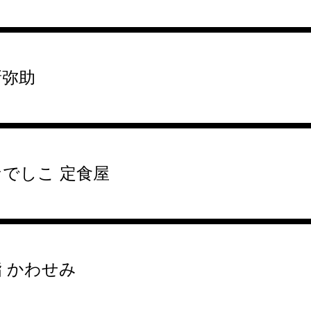
新弥助
なでしこ 定食屋
鮨 かわせみ