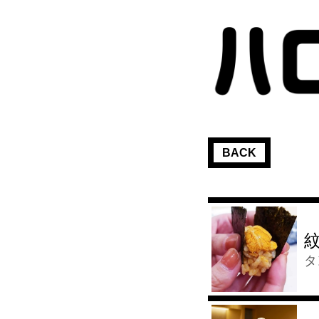
BACK
タ