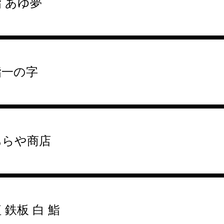
 あゆ夢
鮨一の字
あらや商店
 鉄板 白 鮨