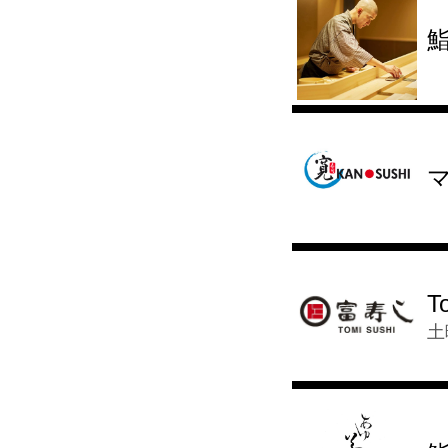
鮨
T
土