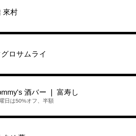
 來村
マグロサムライ
ommy's 酒バー ❘ 富寿し
曜日は50%オフ、半額