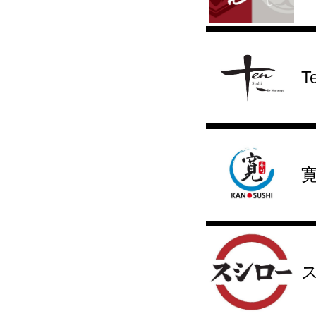
T
寛
ス