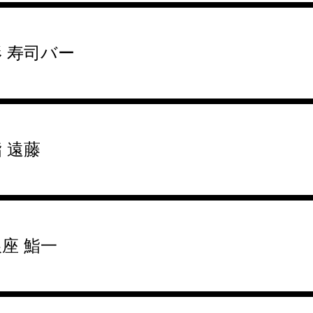
形 寿司バー
 遠藤
座 鮨一