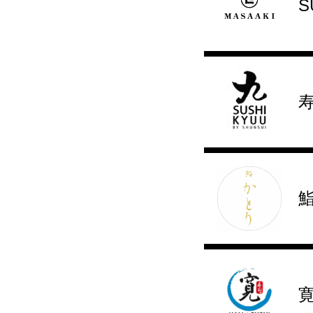
S
寿
寛